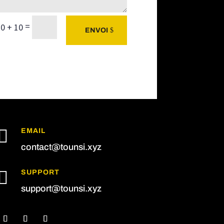
=
0 + 10
ENVOI

EMAIL
contact@tounsi.xyz

SUPPORT
support@tounsi.xyz