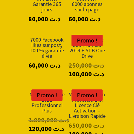
Garantie 365
6000 abonnés
jours
sur la page
80,000
د.ت
60,000
د.ت
7000 Facebook
Microsoft Offic
Promo !
likes sur post,
365 Pro Plus
100 % garantie
2019 + 5TB One
à vie
Drive
60,000
د.ت
250,000
د.ت
100,000
د.ت
Microsoft Office
Windows 10 Pro
Promo !
Promo !
2021
Professionnel
Professionnel
Licence Clé
Plus
Activation –
Livraison Rapide
1.000,000
د.ت
650,000
د.ت
120,000
د.ت