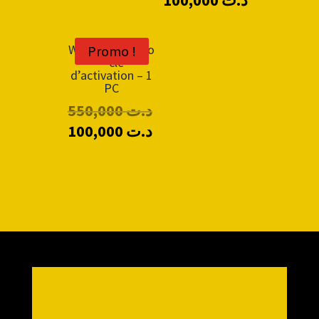
100,000
د.ت
Windows 11 Pro
Promo !
– clé
d’activation – 1
PC
550,000
د.ت
100,000
د.ت