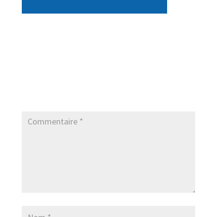
Poster le commentaire
Votre adresse e-mail ne sera pas publiée.
Les
champs obligatoires sont indiqués avec
*