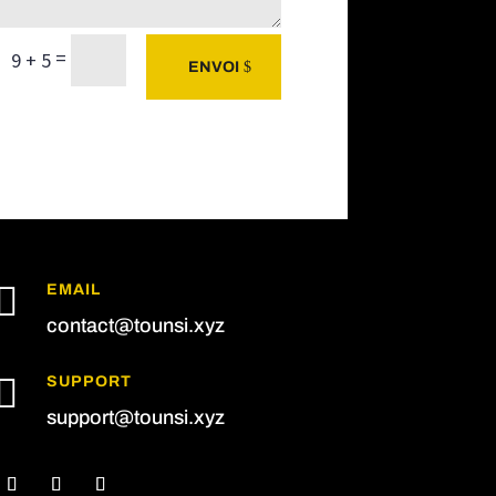
=
9 + 5
ENVOI

EMAIL
contact@tounsi.xyz

SUPPORT
support@tounsi.xyz