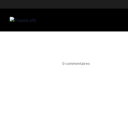
web-developer-9
Déc 17, 2022
|
0 commentaires