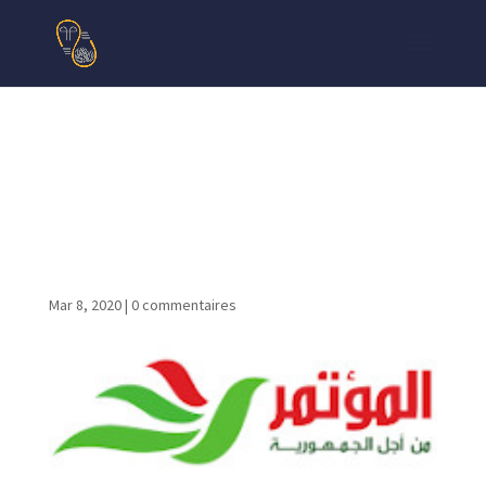
tounsi-xyz-web-design-
conception-site-web-seo-
referencement_digital-
marketing_cpr
Mar 8, 2020
|
0 commentaires