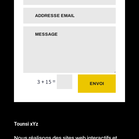
=
3 + 15
ENVOI
Tounsi xYz
Nous réalisons des sites web interactifs et