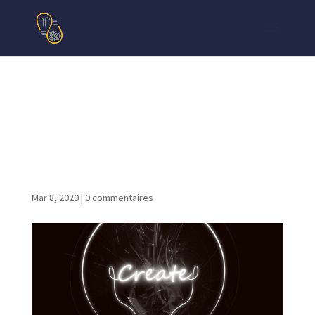
tounsi-xyz-web-design-
conception-site-web-seo-
referencement_digital-
marketing_20
Mar 8, 2020
|
0 commentaires