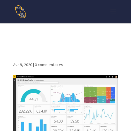
Tounsi.XYZ.DATAVIZ.DATA_A
nalyste.POWERBI.5
Avr 9, 2020
|
0 commentaires