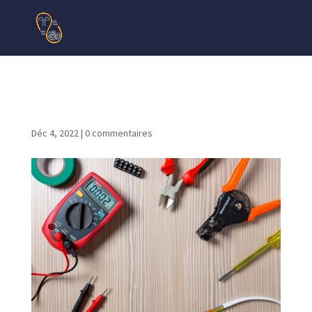
tool-2766835_1280
Déc 4, 2022
|
0 commentaires