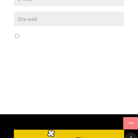
Enregistrer mon nom, mon e-mail et mon
site dans le navigateur pour mon prochain
commentaire.
TND