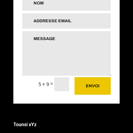
=
5 + 9
ENVOI
Tounsi xYz