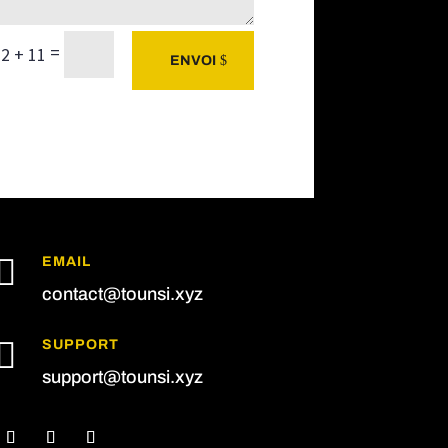
=
2 + 11
ENVOI

EMAIL
contact@tounsi.xyz

SUPPORT
support@tounsi.xyz