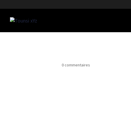
business-3362079_640
Déc 4, 2022
|
0 commentaires