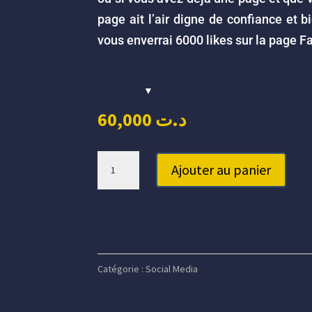
page ait l’air digne de confiance et b
vous enverrai 6000 likes sur la page F
60,000
د.ت
quantité
Ajouter au panier
de
6000
J'aime
sur
la
Catégorie :
Social Media
page
Facebook