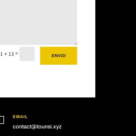
=
1 + 13
ENVOI

EMAIL
contact@tounsi.xyz