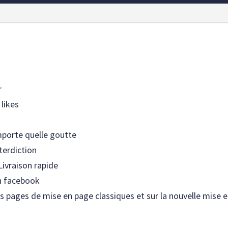
+
6000
abonnés
sur
la
page
r
 likes
mporte quelle goutte
terdiction
Livraison rapide
en facebook
les pages de mise en page classiques et sur la nouvelle mise 