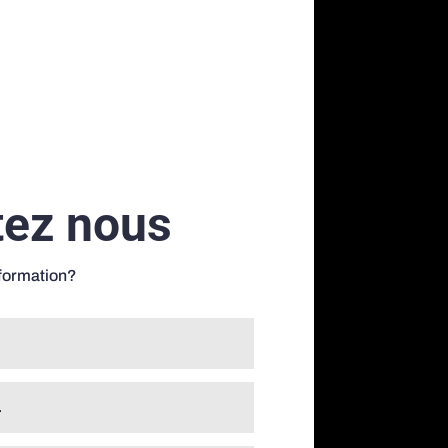
tez nous
nformation?